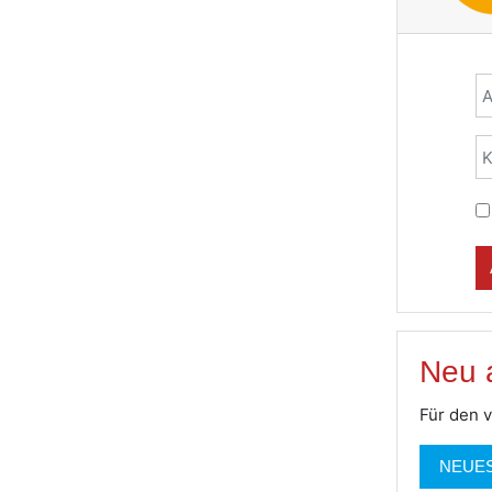
Kontoers
A
K
Neu 
Für den v
NEUE